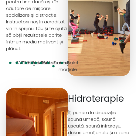
pentru tine dacă ești în
căutare de mișcare,
socializare și distracție.
Instructorii noștri acreditați
vin în sprijinul tău și te ajută
să obții rezultatele dorite
într-un mediu motivant și
plăcut.
CYCLING
Pilates
Yoga
Intervals
ABS
Zumba
Stretching
Dance
Arte
Balet
marțiale
Hidroterapie
Îți punem la dispoziție
saună umedă, saună
uscată, saună infraroșu,
dușuri emoționale și o zona