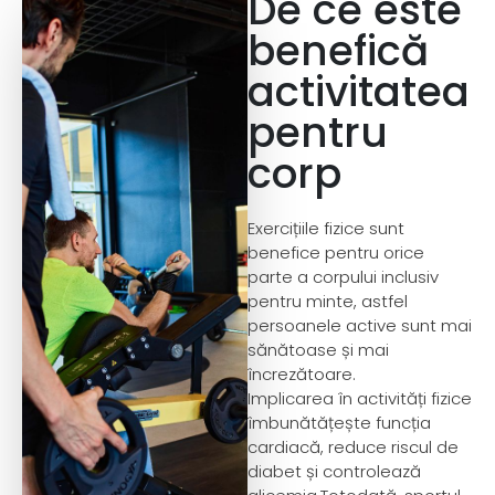
De ce este
benefică
activitatea
pentru
corp
Exercițiile fizice sunt
benefice pentru orice
parte a corpului inclusiv
pentru minte, astfel
persoanele active sunt mai
sănătoase și mai
încrezătoare.
Implicarea în activități fizice
îmbunătățește funcția
cardiacă, reduce riscul de
diabet și controlează