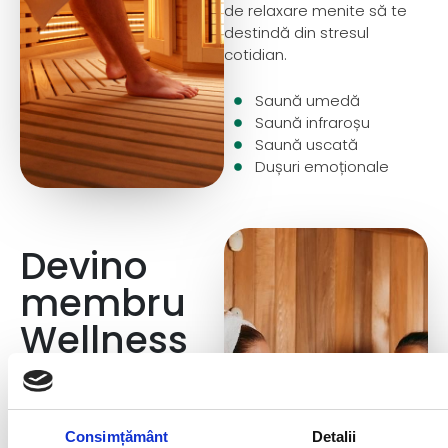
de relaxare menite să te
destindă din stresul
cotidian.
Saună umedă
Saună infraroșu
Saună uscată
Dușuri emoționale
Devino
membru
Wellness
Club
Wellness Club by
Consimțământ
Detalii