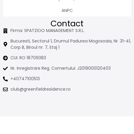
ANPC
Contact
Firma: SPATZIOO MANAGEMENT S.R.L.
Bucuresti, Sectorul 1, Drumul Padurea Mogosoaia, Nr. 31-41,
Corp B, Biroul nr. 7, Etaj 1
CUI: RO 18709383
Nr. Inregistrare Reg. Comertului: J2019000120403
+40747100513
club@greenfieldresidence.ro