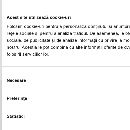
GREENFIELD este locul în
care îți vei schimba viața.
Alege abonamentul potrivit
Acest site utilizează cookie-uri
pentru tine și vino să faci
Folosim cookie-uri pentru a personaliza conținutul și anunțuril
parte din familia noastră!
rețele sociale și pentru a analiza traficul. De asemenea, le of
sociale, de publicitate și de analize informații cu privire la mod
nostru. Aceștia le pot combina cu alte informații oferite de d
Cumpără
folosirii serviciilor lor.
abonament
Selecția
Necesare
consimțământului
Preferinţe
Club de sport, relaxare și socializare pentru adulți și copii
Statistici