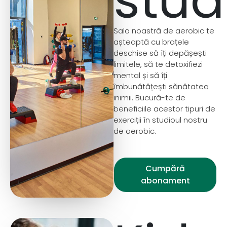
stud
Sala noastră de aerobic te
așteaptă cu brațele
deschise să îți depășești
limitele, să te detoxifiezi
mental și să îți
îmbunătățești sănătatea
inimii. Bucură-te de
beneficiile acestor tipuri de
exerciții în studioul nostru
de aerobic.
Cumpără
abonament