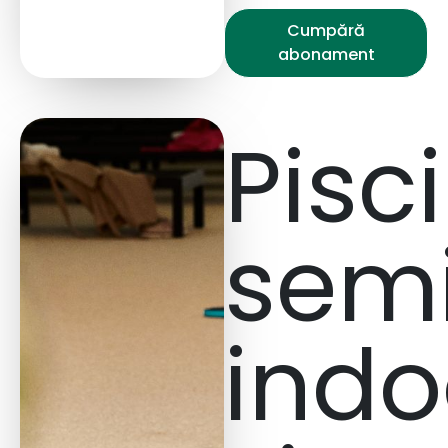
Cumpără
abonament
Pisc
semi
indo