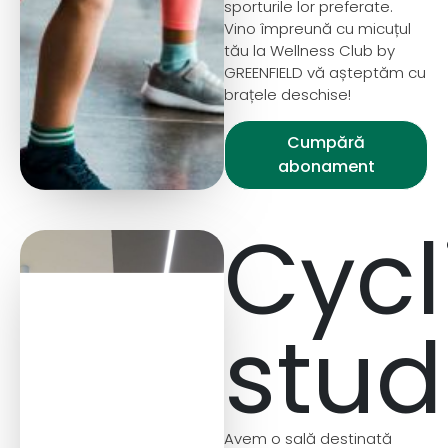
sporturile lor preferate.
Vino împreună cu micuțul
tău la Wellness Club by
GREENFIELD vă așteptăm cu
brațele deschise!
Cumpără
abonament
Cycl
stud
Avem o sală destinată