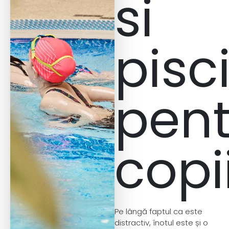
si
pisc
pent
copi
Pe lângă faptul ca este
distractiv, înotul este și o